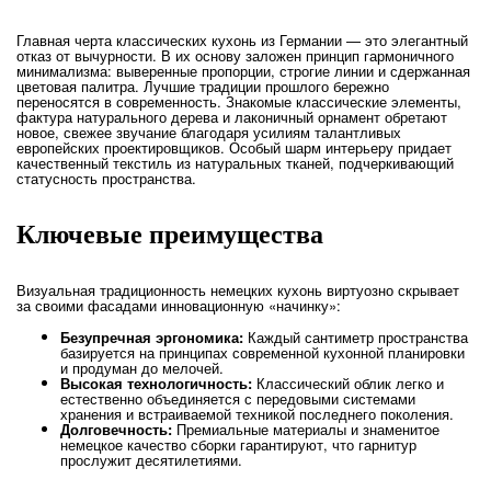
Главная черта классических кухонь из Германии — это элегантный
отказ от вычурности. В их основу заложен принцип гармоничного
минимализма: выверенные пропорции, строгие линии и сдержанная
цветовая палитра. Лучшие традиции прошлого бережно
переносятся в современность. Знакомые классические элементы,
фактура натурального дерева и лаконичный орнамент обретают
новое, свежее звучание благодаря усилиям талантливых
европейских проектировщиков. Особый шарм интерьеру придает
качественный текстиль из натуральных тканей, подчеркивающий
статусность пространства.
Ключевые преимущества
Визуальная традиционность немецких кухонь виртуозно скрывает
за своими фасадами инновационную «начинку»:
Безупречная эргономика:
Каждый сантиметр пространства
базируется на принципах современной кухонной планировки
и продуман до мелочей.
Высокая технологичность:
Классический облик легко и
естественно объединяется с передовыми системами
хранения и встраиваемой техникой последнего поколения.
Долговечность:
Премиальные материалы и знаменитое
немецкое качество сборки гарантируют, что гарнитур
прослужит десятилетиями.