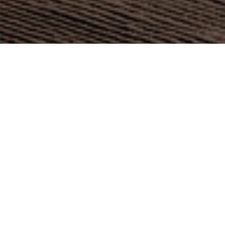
ОПИСАНИЕ
Дизайнер:
MARCEL WANDERS , 2021
Характеристики:
Типология / Мягкая кровать / Головка блока
цилиндров / Ноги и рамка / Отделка кровати и изголовья / Пара
роликов дополнительно / Характеристики
Главным героем серии Gentleman Night Collection выступает
кровать, которая перекликается с настроением и эстетикой
коллекции мебели для гостиной. Плавные линии широкого
изголовья, которое украшают изысканные детали, например