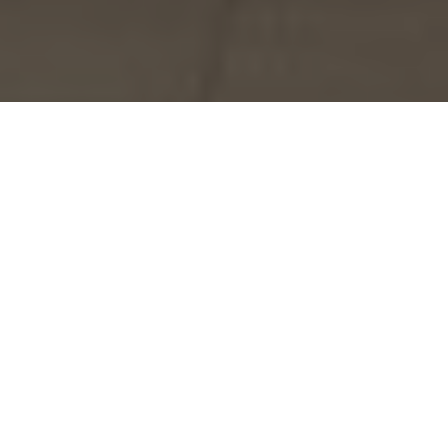
ОПИСАНИЕ
Дизайнер:
Jean-Marie Massaud
Характеристики:
Тип / Структура / Основа / Предварительная
крышка / Окончательное покрытие / Спинка и подушка сиденья
/ Валик-подушка / Дополнительная подушка
Westside – это современная и многофункциональная система
диванов, которая позволяет элегантно переосмысливает
концепцию гостиной. Благодаря разнообразию композиций