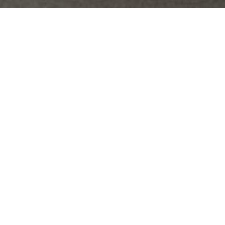
ОПИСАНИЕ
Характеристики:
Типология / ОТКРЫТИЕ / ОТДЕЛКА ДВЕРЕЙ /
По периметру края
Часть системы Senzafine, дверь шкафа холста делает свою
метку с своей материальной отделкой которая напоминает нам
соткать ткани. Доступный в шарнирном, раздвижном и
копланарном исполнении, он обрамлен изысканным шиферно-
серым или шампанским краем.