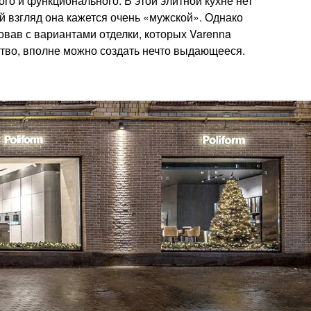
го и функционального. В этой элитной кухне нет
й взгляд она кажется очень «мужской». Однако
вав с вариантами отделки, которых Varenna
тво, вполне можно создать нечто выдающееся.