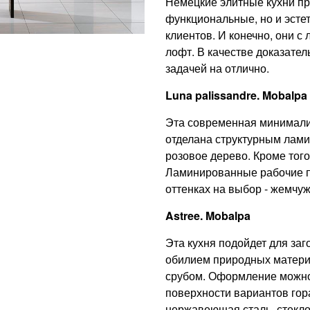
Немецкие элитные кухни пр
функциональные, но и эсте
клиентов. И конечно, они с 
лофт. В качестве доказате
задачей на отлично.
Luna palissandre. Mobalpa
Эта современная минималис
отделана структурным лами
розовое дерево. Кроме того
Ламинированные рабочие п
оттенках на выбор - жемчу
Astree. Mobalpa
Эта кухня подойдет для за
обилием природных матери
срубом. Оформление можно 
поверхности вариантов гор
нержавеющая сталь, стекло,