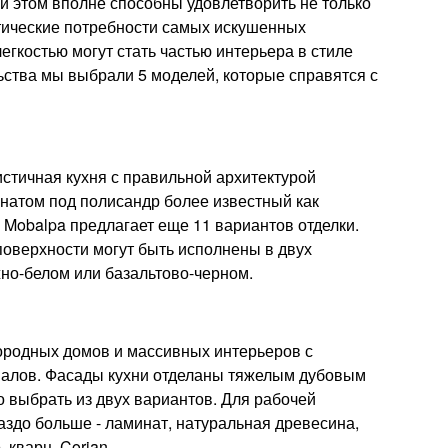
и этом вполне способны удовлетворить не только
тические потребности самых искушенных
легкостью могут стать частью интерьера в стиле
льства мы выбрали 5 моделей, которые справятся с
тичная кухня с правильной архитектурой
натом под полисандр более известный как
 Mobalpa предлагает еще 11 вариантов отделки.
оверхности могут быть исполнены в двух
жно-белом или базальтово-черном.
городных домов и массивных интерьеров с
алов. Фасады кухни отделаны тяжелым дубовым
выбрать из двух вариантов. Для рабочей
аздо больше - ламинат, натуральная древесина,
 кварц, Corian.