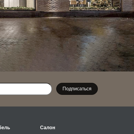
бель
Салон