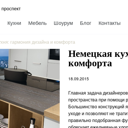
 проспект
Кухни
Мебель
Шоурум
Блог
Контакты
хня: гармония дизайна и комфорта
Немецкая кух
комфорта
18.09.2015
Главная задача дизайнеров
пространства при помощи р
Большинство конструкций я
уходе и позволяют не трати
правильно подобранная фу
облегчает ежедневные хлоп