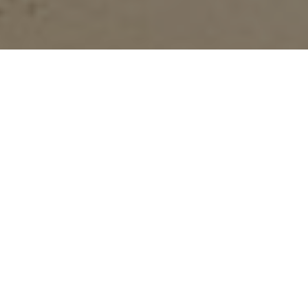
ОПИСАНИЕ
Дизайнер:
R&D POLIFORM, 2021
Характеристики:
Типология / Структура / Полки / Ящики /
Арматура
Lexington представляет собой ночную систему со стойками,
доступную в двух конфигурациях: настенной или потолочной, в
данном случае с возможностью разработки двухсторонних
готовых композиций с обеих сторон. К стойкам в отделке,
окрашенной в шампанское или шифер, прикрепляются полки,
комоды и широкий спектр оборудования - такие же, как в